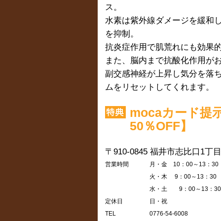
ス。
水素は紫外線ダメージを緩和
を抑制。
抗炎症作用で肌荒れにも効果
また、脳内まで抗酸化作用が
副交感神経が上昇し気分を落
ムをリセットしてくれます。
mocaカード
50％OFF】
〒910-0845
福井市志比口1丁目1
営業時間
月・金 10：00～13：30 
火・木 9：00～13：30 
水・土 9：00～13：3
定休日
日・祝
TEL
0776-54-6008