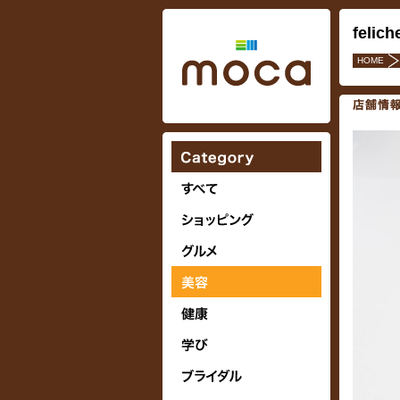
feli
HOME