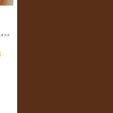
にオスス
題