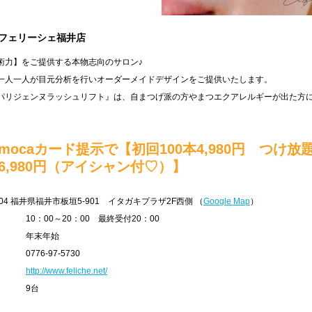
he フェリーシェ福井店
術力】をご提供する本物志向のサロン♪
一人一人が目元分析を行いオーダーメイドデザインをご提供いたします。
パリジェンヌラッシュリフト』は、自まつげ派の方やまつエクアレルギーが出た方
mocaカード提示で【初回100本4,980円 つけ放
6,980円（アイシャン付♡）】
04
福井県福井市板垣5-901 イタガキプラザ2F西側
（
Google Map
）
10：00～20：00 最終受付20：00
年末年始
0776-97-5730
http://www.feliche.net/
9台