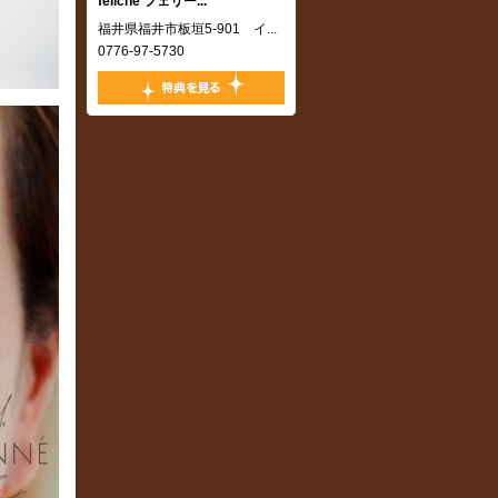
feliche フェリー...
,
福井県福井市板垣5-901 イ...
0776-97-5730
,