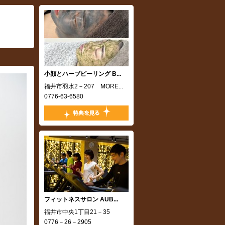
小顔とハーブピーリング B...
福井市羽水2－207 MORE...
0776-63-6580
フィットネスサロン AUB...
,
福井市中央1丁目21－35
0776－26－2905