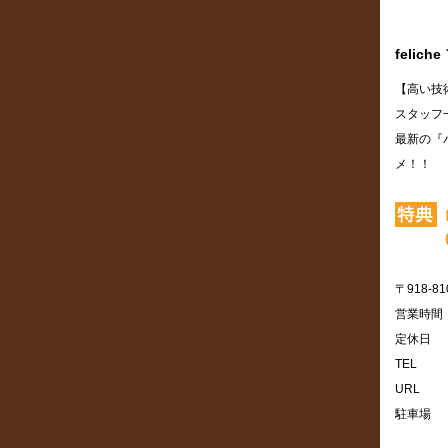
felic
【高い技
スタッフ
最新の『
メ！！
〒918-81
営業時間
定休日
TEL
URL
駐車場