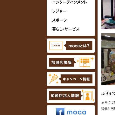
ふりそで
店内には
販売と同